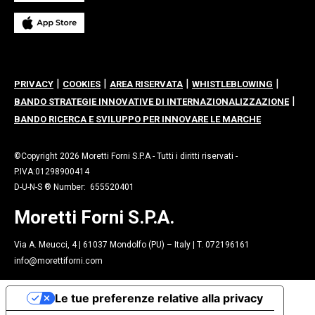
|
|
|
|
PRIVACY
COOKIES
AREA RISERVATA
WHISTLEBLOWING
|
BANDO STRATEGIE INNOVATIVE DI INTERNAZIONALIZZAZIONE
BANDO RICERCA E SVILUPPO PER INNOVARE LE MARCHE
©Copyright 2026 Moretti Forni S.P.A - Tutti i diritti riservati -
P.IVA:01298900414
D-U-N-S ® Number: 655520401
Moretti Forni S.P.A.
Via A. Meucci, 4 | 61037 Mondolfo (PU) – Italy | T. 072196161
info@morettiforni.com
Le tue preferenze relative alla privacy