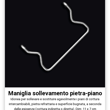
Maniglia sollevamento pietra-piano
Idonea per sollevare e sostituire agevolmente i piani di cottura
intercambiabili, pietra refrattaria e superficie bugnata, a seconda
delle esigenze (cottura indiretta o diretta). Dim: 11 x 7 cm