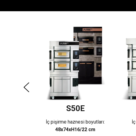
E
boyutları:
22 cm
ı:
S50E
İç pişirme haznesi boyutları:
İç
48x74xH16/22 cm