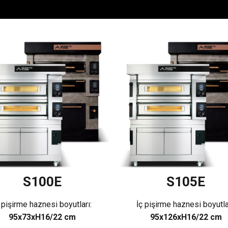
S100E
S105E
 pişirme haznesi boyutları:
İç pişirme haznesi boyutla
95x73xH16/22 cm
95x126xH16/22 cm