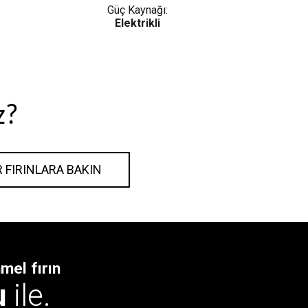
Güç Kaynağı:
Elektrikli
z?
R FIRINLARA BAKIN
mmel fırın
u
ile.