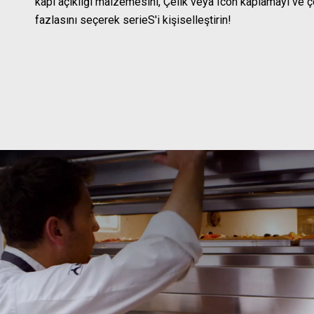
kapı açıklığı malzemesini, Çelik veya Icon kaplamayı ve 
fazlasını seçerek serieS'i kişiselleştirin!