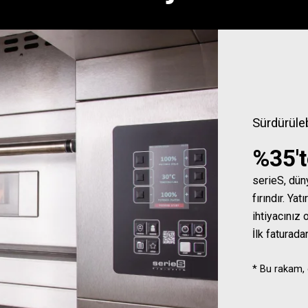
Sürdürüleb
%35't
serieS, dün
fırındır. Ya
ihtiyacınız 
İlk faturad
* Bu rakam, 