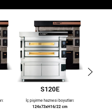
İç pişirm
124x
G
S120E
rı:
İç pişirme haznesi boyutları:
124x73xH16/22 cm