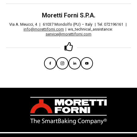
Moretti Forni S.P.A.
Via A. Meucci, 4
|
61037 Mondolfo (PU) – Italy
|
Tel. 072196161
|
info@morettiforni.com
|
ws_technical_assistance:
service@morettiforni.com