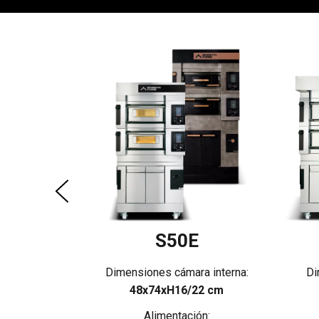
E
 interna:
22 cm
n:
S50E
Dimensiones cámara interna:
Di
48x74xH16/22 cm
Alimentación: