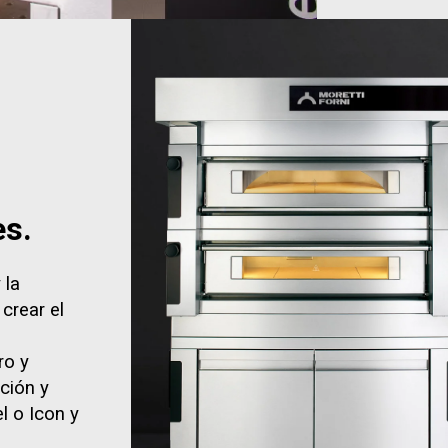
es.
 la
crear el
ro y
cción y
l o Icon y