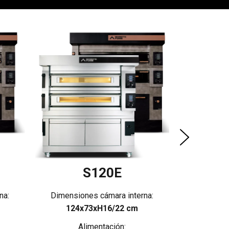
Dimensio
124x
A
S120E
na:
Dimensiones cámara interna:
124x73xH16/22 cm
Alimentación: