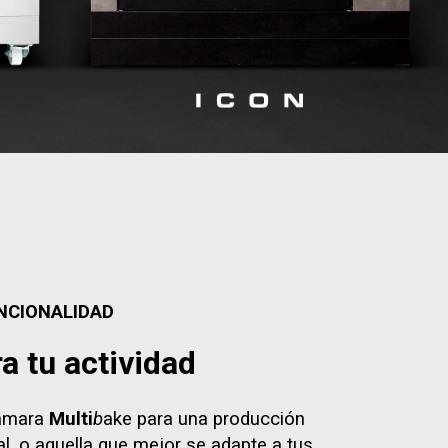
NCIONALIDAD
a tu actividad
cámara
Multi
b
ake para una producción
al, o aquella que mejor se adapte a tus