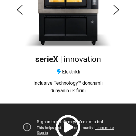
serieX |
innovation
Elektrikli
tesi
Inclusive Technology™ donanımlı
Dün
ın
dünyanın ilk fırını