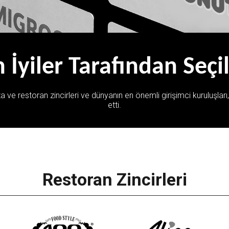
 İyiler Tarafından Seçi
 ve restoran zincirleri ve dünyanın en önemli girişimci kuruluşları, M
etti.
Restoran Zincirleri