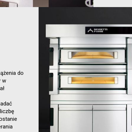
dążenia do
y w
ał
iadać
liczbę
ostanie
rania