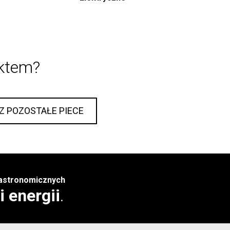
uktem?
Z POZOSTAŁE PIECE
 gastronomicznych
 energii
.