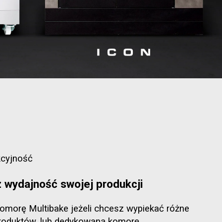
kcyjność
 wydajność swojej produkcji
omorę Multibake jeżeli chcesz wypiekać różne
produktów, lub dedykowaną komorę