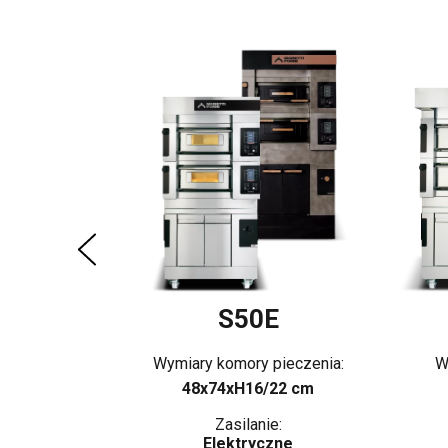
E
ieczenia:
22 cm
ne
S50E
Wymiary komory pieczenia:
W
48x74xH16/22 cm
Zasilanie:
Elektryczne