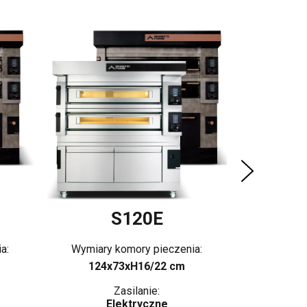
Wymiary 
124x
E
S120E
a:
Wymiary komory pieczenia:
124x73xH16/22 cm
Zasilanie:
Elektryczne