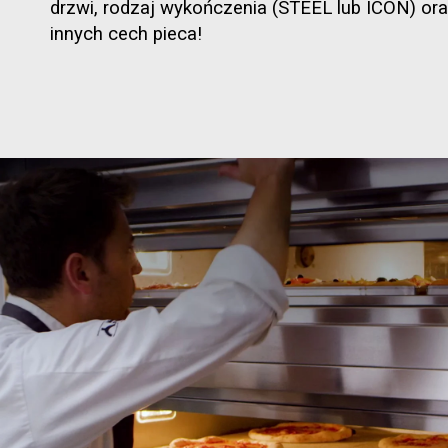
drzwi, rodzaj wykończenia (STEEL lub ICON) ora
innych cech pieca!