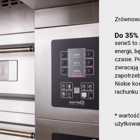
Zrównow
Do 35% 
serieS to
energii, 
czasie. P
zwracają 
zapotrze
Niskie ko
rachunku 
* wartość
użytkowan