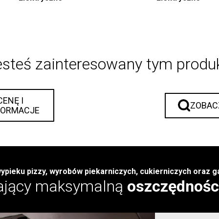
esteś zainteresowany tym prod
CENĘ I
ZOBAC
FORMACJE
wypieku pizzy, wyrobów piekarniczych, cukierniczych oraz
ający maksymalną
oszczędności