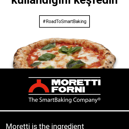
#RoadToSmartBaking
Moretti is the ingredient