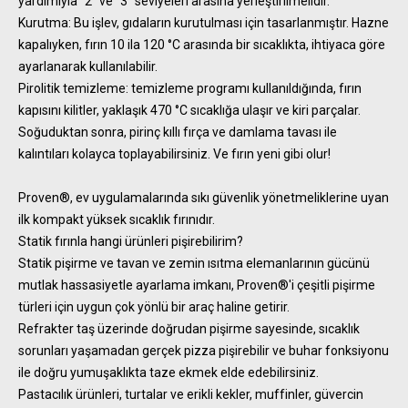
yardımıyla “2” ve “3” seviyeleri arasına yerleştirilmelidir.
Kurutma: Bu işlev, gıdaların kurutulması için tasarlanmıştır. Hazne
kapalıyken, fırın 10 ila 120 °C arasında bir sıcaklıkta, ihtiyaca göre
ayarlanarak kullanılabilir.
Pirolitik temizleme: temizleme programı kullanıldığında, fırın
kapısını kilitler, yaklaşık 470 °C sıcaklığa ulaşır ve kiri parçalar.
Soğuduktan sonra, pirinç kıllı fırça ve damlama tavası ile
kalıntıları kolayca toplayabilirsiniz. Ve fırın yeni gibi olur!
Proven®, ev uygulamalarında sıkı güvenlik yönetmeliklerine uyan
ilk kompakt yüksek sıcaklık fırınıdır.
Statik fırınla hangi ürünleri pişirebilirim?
Statik pişirme ve tavan ve zemin ısıtma elemanlarının gücünü
mutlak hassasiyetle ayarlama imkanı, Proven®'i çeşitli pişirme
türleri için uygun çok yönlü bir araç haline getirir.
Refrakter taş üzerinde doğrudan pişirme sayesinde, sıcaklık
sorunları yaşamadan gerçek pizza pişirebilir ve buhar fonksiyonu
ile doğru yumuşaklıkta taze ekmek elde edebilirsiniz.
Pastacılık ürünleri, turtalar ve erikli kekler, muffinler, güvercin