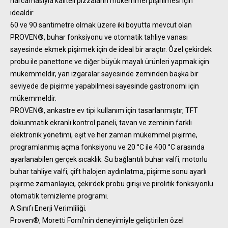
harcamasıyla kaliteli pizzaların mükemmel pişirilmesi için
idealdir.
60 ve 90 santimetre olmak üzere iki boyutta mevcut olan
PROVEN®, buhar fonksiyonu ve otomatik tahliye vanası
sayesinde ekmek pişirmek için de ideal bir araçtır. Özel çekirdek
probu ile panettone ve diğer büyük mayalı ürünleri yapmak için
mükemmeldir, yan ızgaralar sayesinde zeminden başka bir
seviyede de pişirme yapabilmesi sayesinde gastronomi için
mükemmeldir.
PROVEN®, ankastre ev tipi kullanım için tasarlanmıştır, TFT
dokunmatik ekranlı kontrol paneli, tavan ve zeminin farklı
elektronik yönetimi, eşit ve her zaman mükemmel pişirme,
programlanmış açma fonksiyonu ve 20 °C ile 400 °C arasında
ayarlanabilen gerçek sıcaklık. Su bağlantılı buhar valfi, motorlu
buhar tahliye valfi, çift halojen aydınlatma, pişirme sonu ayarlı
pişirme zamanlayıcı, çekirdek probu girişi ve pirolitik fonksiyonlu
otomatik temizleme programı.
A Sınıfı Enerji Verimliliği.
Proven®, Moretti Forni'nin deneyimiyle geliştirilen özel