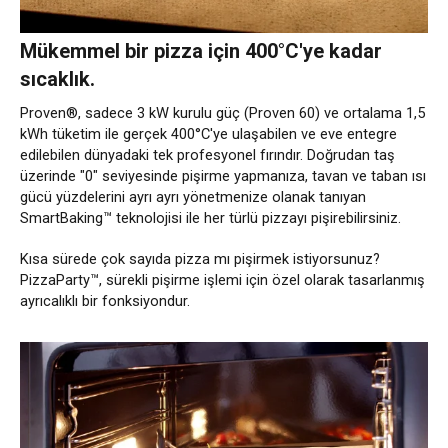
Mükemmel bir pizza için 400°C'ye kadar
sıcaklık.
Proven®, sadece 3 kW kurulu güç (Proven 60) ve ortalama 1,5
kWh tüketim ile gerçek 400°C'ye ulaşabilen ve eve entegre
edilebilen dünyadaki tek profesyonel fırındır. Doğrudan taş
üzerinde "0" seviyesinde pişirme yapmanıza, tavan ve taban ısı
gücü yüzdelerini ayrı ayrı yönetmenize olanak tanıyan
SmartBaking™ teknolojisi ile her türlü pizzayı pişirebilirsiniz.
Kısa sürede çok sayıda pizza mı pişirmek istiyorsunuz?
PizzaParty™, sürekli pişirme işlemi için özel olarak tasarlanmış
ayrıcalıklı bir fonksiyondur.