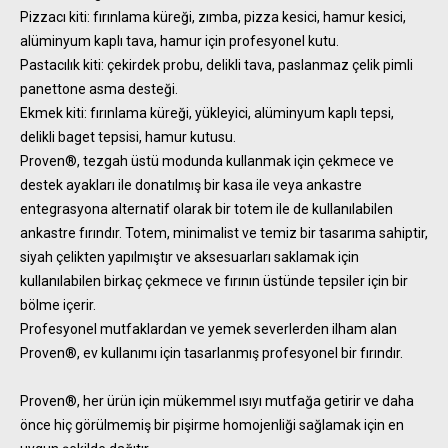
Pizzacı kiti: fırınlama küreği, zımba, pizza kesici, hamur kesici,
alüminyum kaplı tava, hamur için profesyonel kutu.
Pastacılık kiti: çekirdek probu, delikli tava, paslanmaz çelik pimli
panettone asma desteği.
Ekmek kiti: fırınlama küreği, yükleyici, alüminyum kaplı tepsi,
delikli baget tepsisi, hamur kutusu.
Proven®, tezgah üstü modunda kullanmak için çekmece ve
destek ayakları ile donatılmış bir kasa ile veya ankastre
entegrasyona alternatif olarak bir totem ile de kullanılabilen
ankastre fırındır. Totem, minimalist ve temiz bir tasarıma sahiptir,
siyah çelikten yapılmıştır ve aksesuarları saklamak için
kullanılabilen birkaç çekmece ve fırının üstünde tepsiler için bir
bölme içerir.
Profesyonel mutfaklardan ve yemek severlerden ilham alan
Proven®, ev kullanımı için tasarlanmış profesyonel bir fırındır.
Proven®, her ürün için mükemmel ısıyı mutfağa getirir ve daha
önce hiç görülmemiş bir pişirme homojenliği sağlamak için en