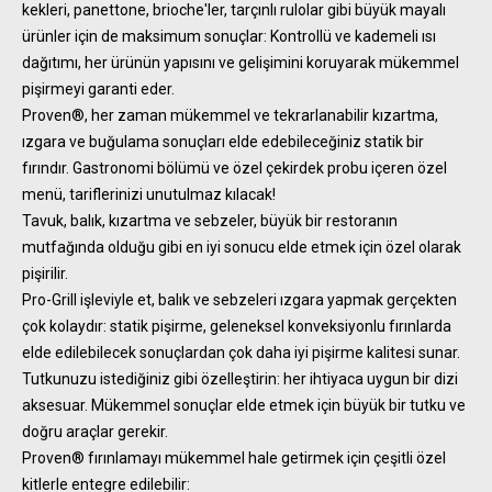
kekleri, panettone, brioche'ler, tarçınlı rulolar gibi büyük mayalı
ürünler için de maksimum sonuçlar: Kontrollü ve kademeli ısı
dağıtımı, her ürünün yapısını ve gelişimini koruyarak mükemmel
pişirmeyi garanti eder.
Proven®, her zaman mükemmel ve tekrarlanabilir kızartma,
ızgara ve buğulama sonuçları elde edebileceğiniz statik bir
fırındır. Gastronomi bölümü ve özel çekirdek probu içeren özel
menü, tariflerinizi unutulmaz kılacak!
Tavuk, balık, kızartma ve sebzeler, büyük bir restoranın
mutfağında olduğu gibi en iyi sonucu elde etmek için özel olarak
pişirilir.
Pro-Grill işleviyle et, balık ve sebzeleri ızgara yapmak gerçekten
çok kolaydır: statik pişirme, geleneksel konveksiyonlu fırınlarda
elde edilebilecek sonuçlardan çok daha iyi pişirme kalitesi sunar.
Tutkunuzu istediğiniz gibi özelleştirin: her ihtiyaca uygun bir dizi
aksesuar. Mükemmel sonuçlar elde etmek için büyük bir tutku ve
doğru araçlar gerekir.
Proven® fırınlamayı mükemmel hale getirmek için çeşitli özel
kitlerle entegre edilebilir: