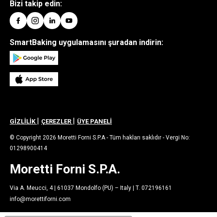
Bizi takip edin:
SmartBaking uygulamasını şuradan indirin:
|
|
GİZLİLİK
ÇEREZLER
ÜYE PANELİ
© Copyright 2026 Moretti Forni S.P.A - Tüm hakları saklıdır - Vergi No:
01298900414
Moretti Forni S.P.A.
Via A. Meucci, 4 | 61037 Mondolfo (PU) – Italy | T. 072196161
info@morettiforni.com