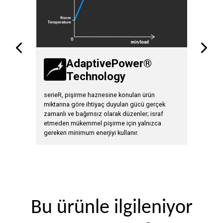
AdaptivePower®
Technology
T
de
serieR, pişirme haznesine konulan ürün
Aynı prog
 buhar
miktarına göre ihtiyaç duyulan gücü gerçek
programl
leyin ve
zamanlı ve bağımsız olarak düzenler; israf
ürüne göre
etmeden mükemmel pişirme için yalnızca
gereken minimum enerjiyi kullanır.
Bu ürünle ilgileniyor