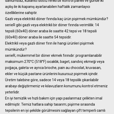
davlumbaz, kullanıcı dostu renkli bir kontrol paneli ve günde iki
açılış ile iki kapanış ayarlanabilen haftalık zamanlayıcı
özelliklerine sahiptir.
Gazlı veya elektrikli döner fırında kaç ürün pişirmek mümkündür?
serieR gibi gazlı veya elektrikli bir döner fırında verimlilik: 14
tepsili (60x40) döner araba ile saatte 42 tepsi ve 18 tepsili
(60x40) döner araba ile saatte 54 tepsidir.
Elektrikli veya gazlı döner fırın ile hangi ürünleri pişirmek
mümkündür?
serieR, mükemmel bir döner ekmek fırınıdır: programlanabilir
maksimum 270°C (518°F) sıcaklık; baget, sandviç ekmeği veya
poğaça, galeta ve ayrıca brioche, pain au chocolat, kruvasan,
ekler ve küçük pastane ürünlerini kusursuz pişirmek içindir.
Üretim talebine göre, sadece 14 veya 18 tepsilik çıkarılabilir
arabayı değiştirmeniz ve kılavuzların konumunu kontrol etmeniz
yeterlidir.
En iyi temizlik ve hızlı bakım için yapı paslanmaz çelikten imal
edilmiştir. Temiz hatlara sahip tasarım; pişirme sırasında
tepsilerin en iyi şekilde görülmesini sağlayan çift temperli camlı