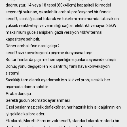
doğmuştur. 14 veya 18 tepsi (60x40cm) kapasiteli iki model
seçeneği bulunan, çıkarılabilir arabalı profesyonel bir fırındır.
serieR, sıcaklığı sabit tutarak ve tüketimi minimumda tutarak en
yüksek reaktiviteyi ve verimliliği sağlar: elektrikli versiyon 26kW
maksimum güce sahipken, gazlı versiyon 40kW termal
kapasiteye sahiptir.
Döner arabalı fırın nasıl çalışır?
serieR sizi konveksiyonlu pişirme dünyasına taşır.
Bu tür fırınlarda pişirme homojenliğine şunlar sayesinde ulaşılır:
Dönüş yönü değişebilen iki santrifüj fanlı hava konveksiyon
sistemi.
Sıcaklığı tam olarak ayarlamak için iki özel prob; sıcaklık her
aşamada daima sabittir.
Araba dönüşü.
Gerekli gücün otomatik ayarlanması.
Özel paslanmaz çelik deflektörler, her hazırlık için ısı dağılımını en
iyi şekilde kalibre eder.
Ek olarak, Moretti Forni imzalı serieR; standart olarak motorlu bir