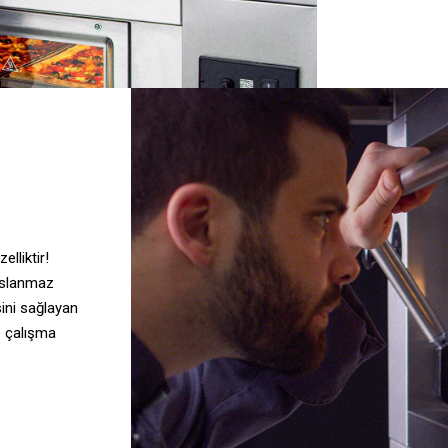
elliktir!
paslanmaz
sini sağlayan
ve çalışma