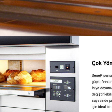
Çok Yön
SerieP seris
güçlü fırınla
Isıya dayanı
değiştirilebi
sayesinde pi
için ideal bir 