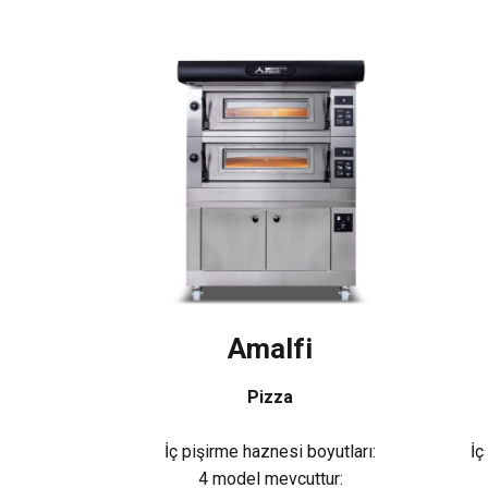
Amalfi
Pizza
İç pişirme haznesi boyutları:
İç
4 model mevcuttur: