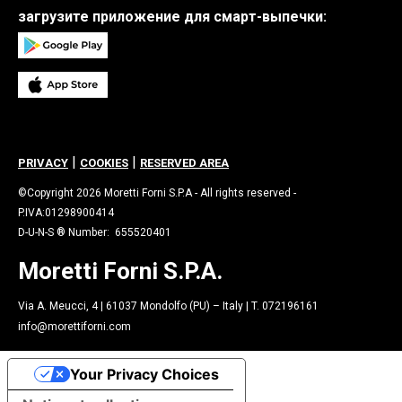
загрузите приложение для смарт-выпечки:
|
|
PRIVACY
COOKIES
RESERVED AREA
©Copyright 2026 Moretti Forni S.P.A - All rights reserved -
P.IVA:01298900414
D-U-N-S ® Number: 655520401
Moretti Forni S.P.A.
Via A. Meucci, 4 | 61037 Mondolfo (PU) – Italy | T. 072196161
info@morettiforni.com
Your Privacy Choices