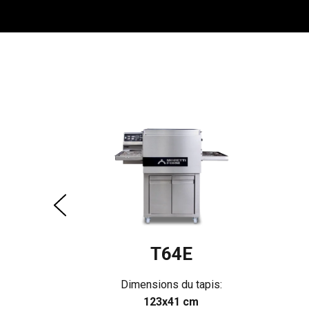
E
tapis:
m
n:
e
T64E
Dimensions du tapis:
123x41 cm