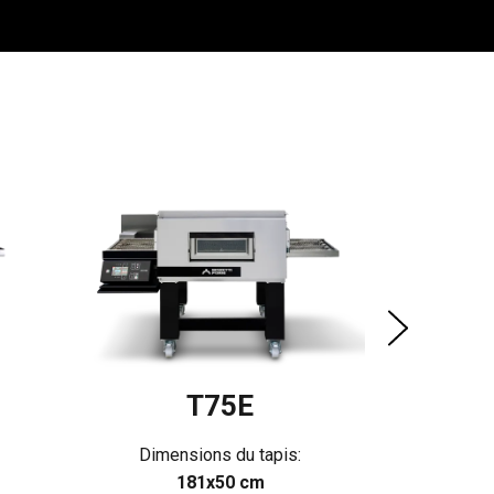
Dimen
A
T75E
Dimensions du tapis:
181x50 cm