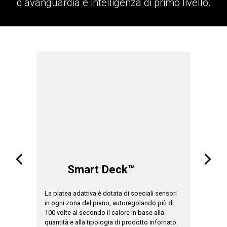
d’avanguardia e intelligenza di primo livello.
A
Smart Deck™
il
La platea adattiva è dotata di speciali sensori
Il tempo 
so e
in ogni zona del piano, autoregolando più di
seconda d
alazione
100 volte al secondo il calore in base alla
presente.
soluzione
quantità e alla tipologia di prodotto infornato.