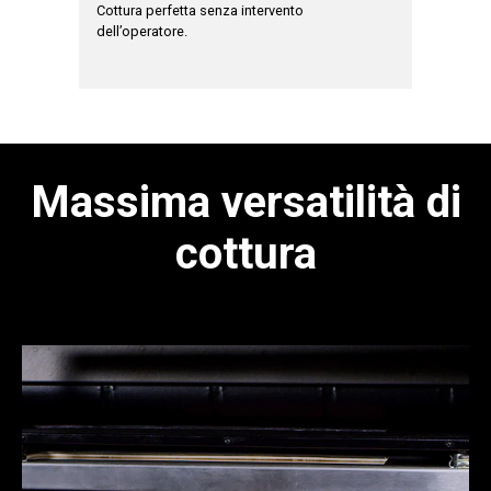
dall’algor
Cottura perfetta senza intervento
acustico 
dell’operatore.
sfornare.
*disponibile
Massima versatilità di
cottura