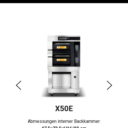
X50E
r:
Abmessungen interner Backkammer:
A