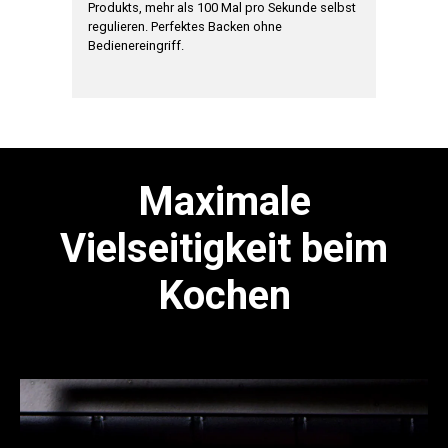
zeit.
Produkts, mehr als 100 Mal pro Sekunde selbst
Nach Absc
regulieren. Perfektes Backen ohne
den richt
Bedienereingriff.
dem Ofen
*verfügbar 
Maximale
Vielseitigkeit beim
Kochen