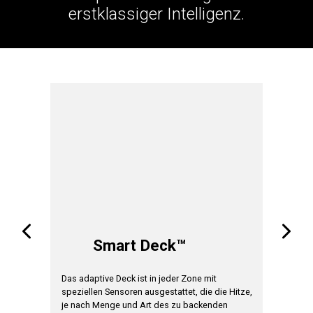
erstklassiger Intelligenz.
A
Smart Deck™
em eine
Das adaptive Deck ist in jeder Zone mit
Die Garze
det
speziellen Sensoren ausgestattet, die die Hitze,
Produkt u
chnischen
je nach Menge und Art des zu backenden
Backproze