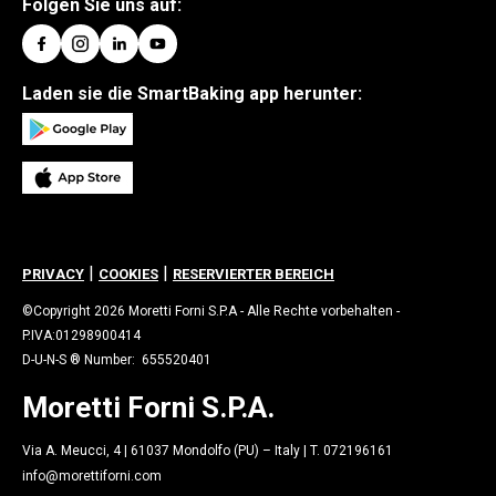
Folgen Sie uns auf:
Laden sie die SmartBaking app herunter:
|
|
PRIVACY
COOKIES
RESERVIERTER BEREICH
©Copyright 2026 Moretti Forni S.P.A - Alle Rechte vorbehalten -
P.IVA:01298900414
D-U-N-S ® Number: 655520401
Moretti Forni S.P.A.
Via A. Meucci, 4 | 61037 Mondolfo (PU) – Italy | T. 072196161
info@morettiforni.com