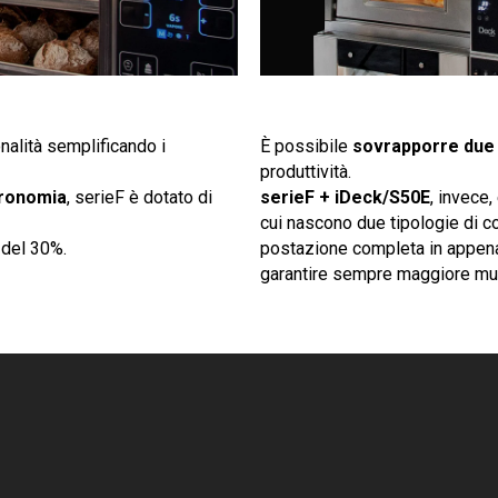
nalità semplificando i
È possibile
sovrapporre due
produttività.
tronomia
, serieF è dotato di
serieF + iDeck/S50E
, invece,
cui nascono due tipologie di co
 del 30%.
postazione completa in appena 
garantire sempre maggiore mult