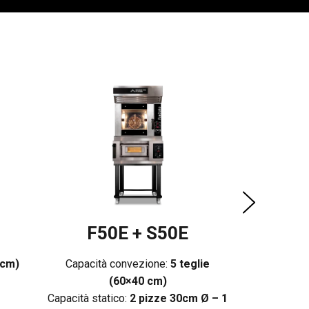
F10
Capacità 
Capacità stat
pizze 45cm 
Al
F50E + S50E
 cm)
Capacità convezione:
5 teglie
(60×40 cm)
Capacità statico:
2 pizze 30cm Ø – 1