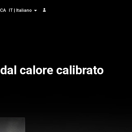
RCA
IT | Italiano
dal calore calibrato