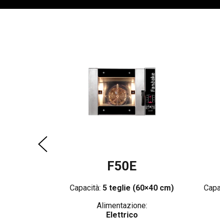
50E
e:
5 teglie
)
ze 30cm Ø – 1
lia 60×40 cm
ne:
F50E
Capacità:
5 teglie (60×40 cm)
Capa
Alimentazione:
Elettrico