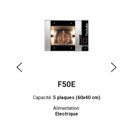
F50E
0×40
Capacité:
5 plaques (60x40 cm)
C
Alimentation:
 – 1
Electrique
cm