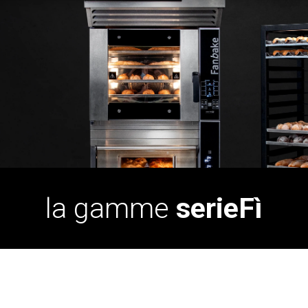
la gamme
serieFì