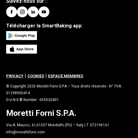
Suivez-nous sur :
Télécharger la SmartBaking app:
|
|
PRIVACY
COOKIES
ESPACE MEMBRES
© Copyright 2026 Moretti Forni S.P.A – Tous droits réservés - N° TVA :
01298900414
D-U-N-S ® Number: 655520401
Moretti Forni S.P.A.
Via A. Meucci, 4 | 61037 Mondolfo (PU) – Italy | T. 072196161
info@morettiforni.com