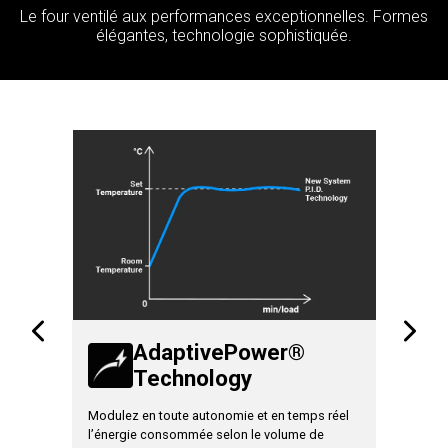
Le four ventilé aux performances exceptionnelles. Formes
élégantes, technologie sophistiquée.
AdaptivePower®
Technology
T
njection
Modulez en toute autonomie et en temps réel
Augmentez
 10
l’énergie consommée selon le volume de
travail et