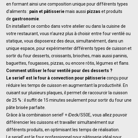
en formant ainsi une composition unique pour différents types
d’aliments :
pain et pâtisserie
mais aussi
pizzas
et produits
de
gastronomie
.
En installant ce combo dans votre atelier ou dans la cuisine de
votre restaurant, vous n’aurez plus à choisir entre four ventilé ou
statique, vous disposerez des deux, simultanément, dans un
unique espace, pour expérimenter différents types de cuisson et
sortir du four desserts, croissants, brioches, mais aussi paninis,
baguettes, fougasses, pizzas, ou encore rôtis, légumes et flans.
Comment utiliser le four ventilé pour
des desserts ?
Le serieF est le four à convection pour pâtisserie
conçu pour
réduire les temps de cuisson en augmentant la productivité. En
cuisant sur plusieurs plaques, il permet de raccourcir la cuisson
de 25 % : il suffit de 15 minutes seulement pour sortir du four une
pâte brisée parfaite.
Grâce à la combinaison serieF + iDeck/S50E, vous allez pouvoir
différencier les cuissons et travailler simultanément sur
différents produits, en optimisant les temps de réalisation.
Le serieF est le four professionnel pour pâtisserie idéal pour