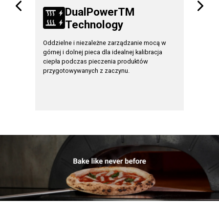
TM
DualPowerTM
Technology
T
oste!
Oddzielne i niezależne zarządzanie mocą w
Zwiększ 
 z
górnej i dolnej pieca dla idealnej kalibracja
obciążeni
ciepła podczas pieczenia produktów
obciążeni
kcji
przygotowywanych z zaczynu.
wysokiej 
ędzasz
woim
o.