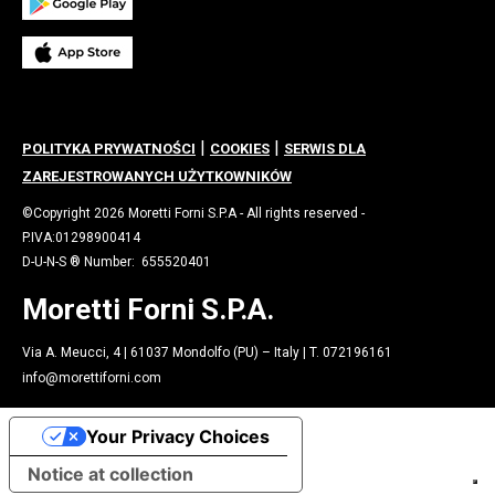
|
|
POLITYKA PRYWATNOŚCI
COOKIES
SERWIS DLA
ZAREJESTROWANYCH UŻYTKOWNIKÓW
©Copyright 2026 Moretti Forni S.P.A - All rights reserved -
P.IVA:01298900414
D-U-N-S ® Number: 655520401
Moretti Forni S.P.A.
Via A. Meucci, 4 | 61037 Mondolfo (PU) – Italy | T. 072196161
info@morettiforni.com
Your Privacy Choices
Notice at collection