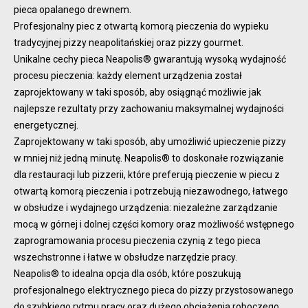
pieca opalanego drewnem.
Profesjonalny piec z otwartą komorą pieczenia do wypieku
tradycyjnej pizzy neapolitańskiej oraz pizzy gourmet.
Unikalne cechy pieca Neapolis® gwarantują wysoką wydajność
procesu pieczenia: każdy element urządzenia został
zaprojektowany w taki sposób, aby osiągnąć możliwie jak
najlepsze rezultaty przy zachowaniu maksymalnej wydajności
energetycznej.
Zaprojektowany w taki sposób, aby umożliwić upieczenie pizzy
w mniej niż jedną minutę. Neapolis® to doskonałe rozwiązanie
dla restauracji lub pizzerii, które preferują pieczenie w piecu z
otwartą komorą pieczenia i potrzebują niezawodnego, łatwego
w obsłudze i wydajnego urządzenia: niezależne zarządzanie
mocą w górnej i dolnej części komory oraz możliwość wstępnego
zaprogramowania procesu pieczenia czynią z tego pieca
wszechstronne i łatwe w obsłudze narzędzie pracy.
Neapolis® to idealna opcja dla osób, które poszukują
profesjonalnego elektrycznego pieca do pizzy przystosowanego
do szybkiego rytmu pracy oraz dużego obciążenia roboczego,