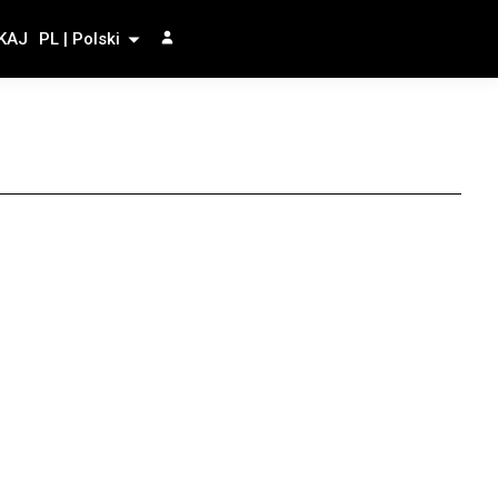
KAJ
PL | Polski
się z nami – z
o autoryzowanego
 działającej kuchni,
h technicznych
ą grzewczą jest
amontowane co
może więc zostać
na zakwasie, takich