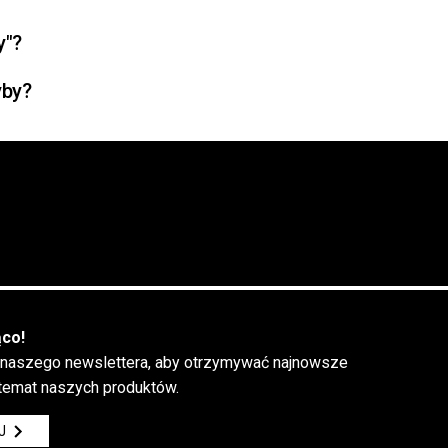
otowania na parze, a
y"?
 on ciśnienie
yby?
przyłącza wody.
uktów. W pamięci
ch do
ąco!
 naszego newslettera, aby otrzymywać najnowsze
 temat naszych produktów.
J