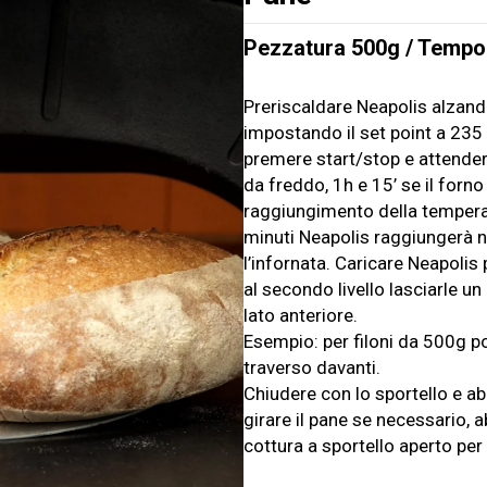
Pezzatura 500g / Tempo 
Preriscaldare Neapolis alzando
impostando il set point a 235 °
premere start/stop e attender
da freddo, 1h e 15’ se il forno
raggiungimento della temperat
minuti Neapolis raggiungerà n
l’infornata. Caricare Neapolis
al secondo livello lasciarle un
lato anteriore.
Esempio: per filoni da 500g po
traverso davanti.
Chiudere con lo sportello e a
girare il pane se necessario, 
cottura a sportello aperto per 