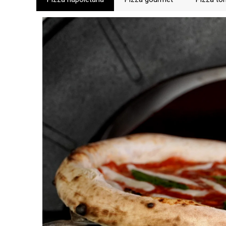
pizze e cuocere
lasciarle comu