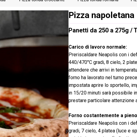
 calzoni o focacce. Anche in caso di grossi carichi di lavoro, si 
nque libere, per sfruttarle eventualmente a completamento delle 
Pizza napoletana
Panetti da 250 a 275g / T
Carico di lavoro normale:
Preriscaldare Neapolis con i def
440/470°C gradi, 8 cielo, 2 plate
attendere che arrivi in temperatu
forno ha lavorato nel turno prec
impostata aprire lo sportello, im
in 15/20 minuti sarà possibile in
prestare particolare attenzione a
Forno costantemente a pieno
Preriscaldare Neapolis con i def
gradi, 7 cielo, 4 platea (luce e 