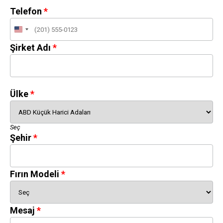
Telefon
United
States
Şirket Adı
+1
Ülke
Seç
Şehir
Fırın Modeli
Mesaj