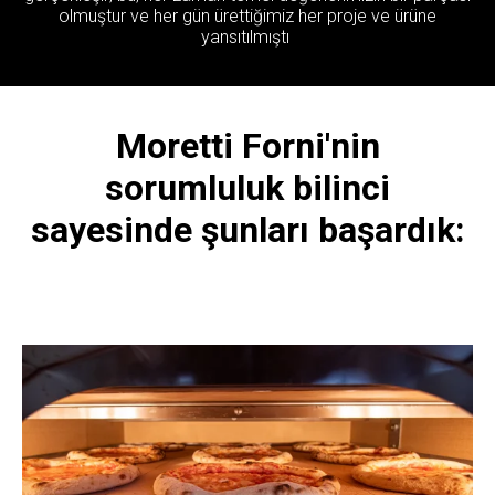
olmuştur ve her
gün ürettiğimiz her proje ve ürüne
yansıtılmıştı
r
Moretti Forni'nin
sorumluluk bilinci
sayesinde şunları başardık: