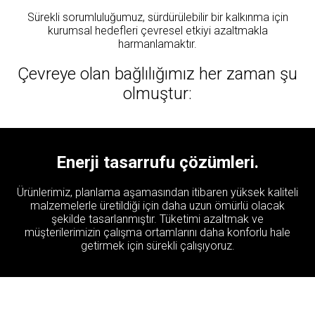
Sürekli sorumluluğumuz, sürdürülebilir bir kalkınma için
kurumsal hedefleri çevresel etkiyi azaltmakla
harmanlamaktır.
Çevreye olan bağlılığımız her zaman şu
olmuştur:
Enerji tasarrufu çözümleri.
Ürünlerimiz, planlama aşamasından itibaren yüksek kaliteli
malzemelerle üretildiği için daha uzun ömürlü olacak
şekilde tasarlanmıştır. Tüketimi azaltmak ve
müşterilerimizin çalışma ortamlarını daha konforlu hale
getirmek için sürekli çalışıyoruz.