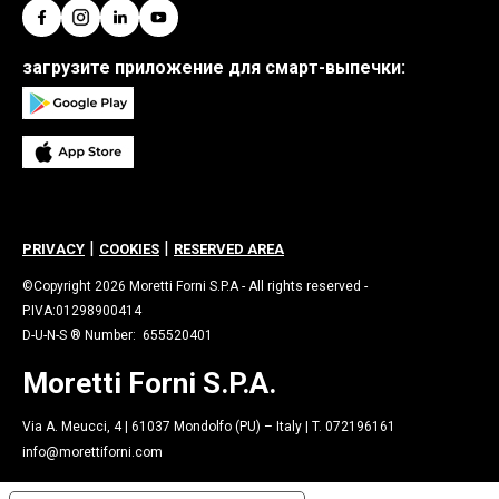
загрузите приложение для смарт-выпечки:
|
|
PRIVACY
COOKIES
RESERVED AREA
©Copyright 2026 Moretti Forni S.P.A - All rights reserved -
P.IVA:01298900414
D-U-N-S ® Number: 655520401
Moretti Forni S.P.A.
Via A. Meucci, 4 | 61037 Mondolfo (PU) – Italy | T. 072196161
info@morettiforni.com