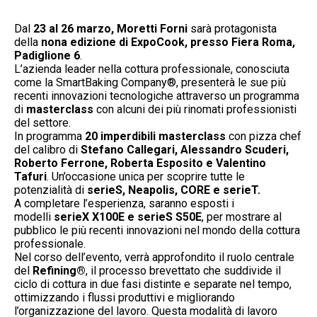
Dal
23 al 26 marzo, Moretti Forni
sarà protagonista
della
nona edizione di ExpoCook, presso Fiera Roma,
Padiglione 6
.
L’azienda leader nella cottura professionale, conosciuta
come la SmartBaking Company®, presenterà le sue più
recenti innovazioni tecnologiche attraverso un programma
di
masterclass
con alcuni dei più rinomati professionisti
del settore.
In programma
20 imperdibili masterclass
con pizza chef
del calibro di
Stefano Callegari, Alessandro Scuderi,
Roberto Ferrone, Roberta Esposito e Valentino
Tafuri
. Un’occasione unica per scoprire tutte le
potenzialità di
serieS, Neapolis, CORE e serieT.
A completare l’esperienza, saranno esposti i
modelli
serieX X100E e serieS S50E
, per mostrare al
pubblico le più recenti innovazioni nel mondo della cottura
professionale.
Nel corso dell’evento, verrà approfondito il ruolo centrale
del
Refining®
, il processo brevettato che suddivide il
ciclo di cottura in due fasi distinte e separate nel tempo,
ottimizzando i flussi produttivi e migliorando
l’organizzazione del lavoro. Questa modalità di lavoro