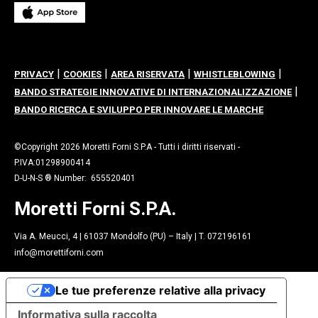
|
|
|
|
PRIVACY
COOKIES
AREA RISERVATA
WHISTLEBLOWING
|
BANDO STRATEGIE INNOVATIVE DI INTERNAZIONALIZZAZIONE
BANDO RICERCA E SVILUPPO PER INNOVARE LE MARCHE
©Copyright 2026 Moretti Forni S.P.A - Tutti i diritti riservati -
P.IVA:01298900414
D-U-N-S ® Number: 655520401
Moretti Forni S.P.A.
Via A. Meucci, 4 | 61037 Mondolfo (PU) – Italy | T. 072196161
info@morettiforni.com
Le tue preferenze relative alla privacy
Informativa sulla raccolta