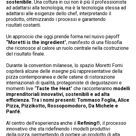
sostenibile.
Una cottura in cui non è più il professionista
ad adattarsi alla tecnologia, ma è la tecnologia stessa ad
adattarsi alle esigenze dello chef, interpretando il
prodotto, ottimizzando i processi e garantendo
risultati costanti.
Un approccio che oggi prende forma nel nuovo payoff
“Moretti is the ingredient
”, manifesto di una filosofia
che riconosce al calore un ruolo centrale nella costruzione
del risultato finale.
Durante la convention milanese, lo spazio Moretti Forni
ospiterà alcune delle insegne più rappresentative della
pizza contemporanea e delle catene di ristorazione
internazionali di qualità, protagoniste di degustazioni e
momenti live “
Taste the Heat
” che racconteranno
modelli
imprenditoriali innovativi, sostenibili e ad alta
efficienza. Tra i nomi presenti: Tommaso Foglia, Alice
Pizza, Pizzikotto, Rossopomodoro, Da Michele e
Panfé.
Al centro dell’esperienza anche il
Refining®
, il processo
innovativo che sta ridefinendo i modelli produttivi
della pizza, permettendo di portare un prodotto di alta