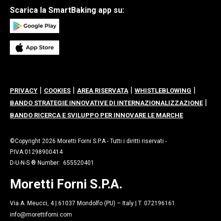
Scarica la SmartBaking app su:
|
|
|
|
PRIVACY
COOKIES
AREA RISERVATA
WHISTLEBLOWING
|
BANDO STRATEGIE INNOVATIVE DI INTERNAZIONALIZZAZIONE
BANDO RICERCA E SVILUPPO PER INNOVARE LE MARCHE
©Copyright 2026 Moretti Forni S.P.A - Tutti i diritti riservati -
P.IVA:01298900414
D-U-N-S ® Number: 655520401
Moretti Forni S.P.A.
Via A. Meucci, 4 | 61037 Mondolfo (PU) – Italy | T. 072196161
info@morettiforni.com