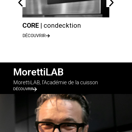
CORE |
condecktion
serie
DÉCOUVRIR
DÉCOUV
MorettiLAB
MorettiLAB, l’Académie de la cuisson
DÉCOUVRIR