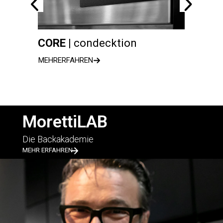
CORE |
condecktion
serie
MEHRERFAHREN
MEHRER
MorettiLAB
Die Backakademie
MEHR ERFAHREN