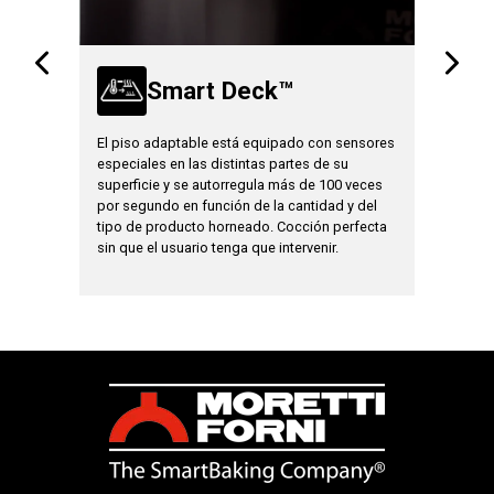
Smart Deck™
A
El piso adaptable está equipado con sensores
CORE iden
stema
especiales en las distintas partes de su
presente 
mismo
superficie y se autorregula más de 100 veces
tecnologí
cio de
por segundo en función de la cantidad y del
autónoma 
problema
tipo de producto horneado. Cocción perfecta
de afronta
sin que el usuario tenga que intervenir.