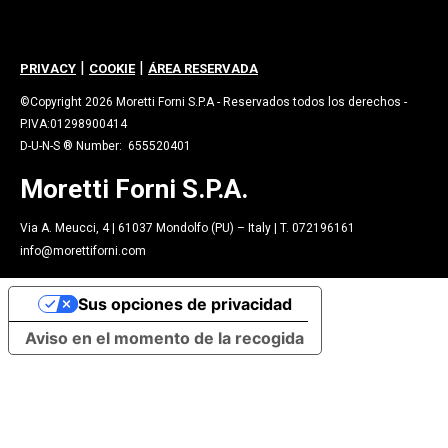
|
|
PRIVACY
COOKIE
ÁREA RESERVADA
©Copyright 2026 Moretti Forni S.P.A - Reservados todos los derechos -
P.IVA:01298900414
D-U-N-S ® Number: 655520401
Moretti Forni S.P.A.
Via A. Meucci, 4 | 61037 Mondolfo (PU) – Italy | T. 072196161
info@morettiforni.com
Sus opciones de privacidad
Aviso en el momento de la recogida