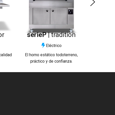
or
serieP |
tradition
Eléctrico
calidad
El horno estático todoterreno,
práctico y de confianza.