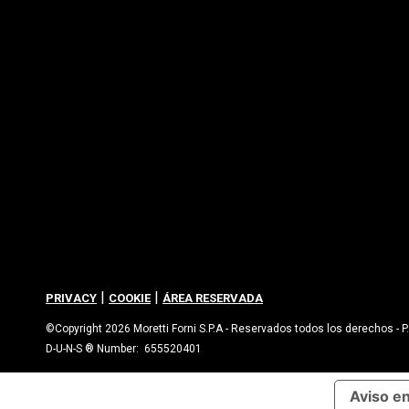
|
|
PRIVACY
COOKIE
ÁREA RESERVADA
©Copyright 2026 Moretti Forni S.P.A - Reservados todos los derechos -
D-U-N-S ® Number: 655520401
Aviso e