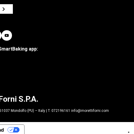
E
SmartBaking app:
Forni S.P.A.
| 61037 Mondolfo (PU) – Italy | T. 072196161 info@morettiforni.com
ad