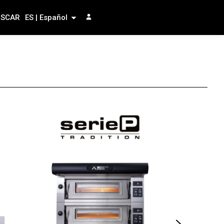
USCAR
ES | Español
serieF
La combinaci