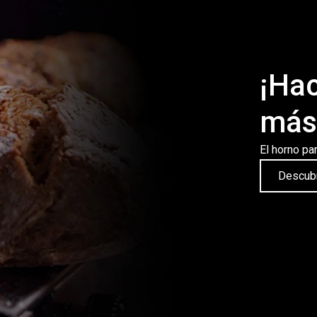
¡Hac
más 
El horno pa
Descubr