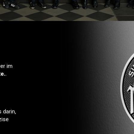
rer im
e.
.
 darin,
zise