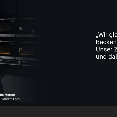
„Wir gl
Backen
Unser Z
und dab