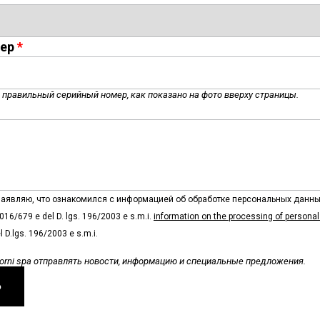
ер
 правильный серийный номер, как показано на фото вверху страницы.
 заявляю, что ознакомился с информацией об обработке персональных данны
016/679 e del D. lgs. 196/2003 e s.m.i.
information on the processing of personal
 D.lgs. 196/2003 e s.m.i.
Forni spa отправлять новости, информацию и специальные предложения.
Ь