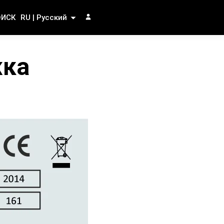
ОИСК
RU | Русский
жка