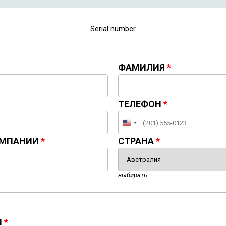
Serial number
ФАМИЛИЯ
ТЕЛЕФОН
United
States
ОМПАНИИ
СТРАНА
+1
выбирать
И