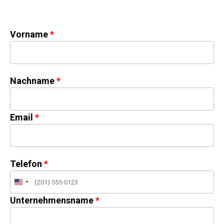
Vorname
Nachname
Email
Telefon
United
States
Unternehmensname
+1