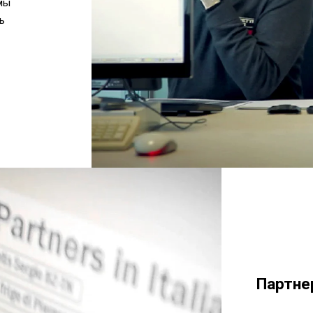
мы
ь
Партн