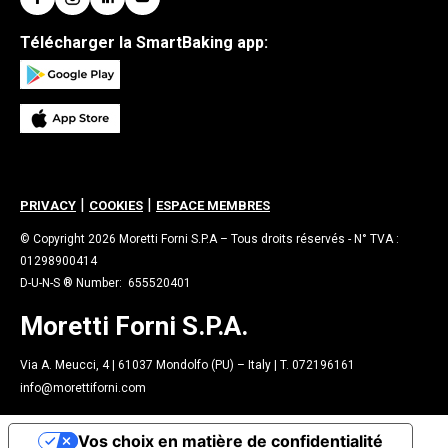
Télécharger la SmartBaking app:
|
|
PRIVACY
COOKIES
ESPACE MEMBRES
© Copyright 2026 Moretti Forni S.P.A – Tous droits réservés - N° TVA :
01298900414
D-U-N-S ® Number: 655520401
Moretti Forni S.P.A.
Via A. Meucci, 4 | 61037 Mondolfo (PU) – Italy | T. 072196161
info@morettiforni.com
Vos choix en matière de confidentialité