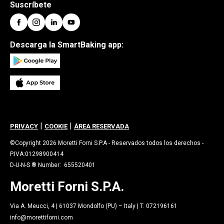
Suscríbete
Descarga la SmartBaking app:
|
|
PRIVACY
COOKIE
ÁREA RESERVADA
©Copyright 2026 Moretti Forni S.P.A - Reservados todos los derechos -
P.IVA:01298900414
D-U-N-S ® Number: 655520401
Moretti Forni S.P.A.
Via A. Meucci, 4 | 61037 Mondolfo (PU) – Italy | T. 072196161
info@morettiforni.com