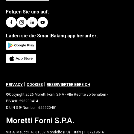
Folgen Sie uns auf:
Laden sie die SmartBaking app herunter:
|
|
PRIVACY
COOKIES
RESERVIERTER BEREICH
©Copyright 2026 Moretti Forni S.P.A - Alle Rechte vorbehalten -
P.IVA:01298900414
D-U-N-S ® Number: 655520401
Moretti Forni S.P.A.
Via A. Meucci, 4 | 61037 Mondolfo (PU) – Italy | T. 072196161