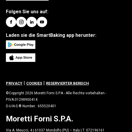
Folgen Sie uns auf:
Laden sie die SmartBaking app herunter:
|
|
PRIVACY
COOKIES
RESERVIERTER BEREICH
©Copyright 2026 Moretti Forni S.P.A - Alle Rechte vorbehalten -
P.IVA:01298900414
D-U-N-S ® Number: 655520401
Moretti Forni S.P.A.
Via A. Meucci, 4 | 61037 Mondolfo (PU) – Italy | T. 072196161