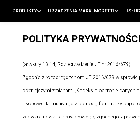
PRODUKTY
URZĄDZENIA MARKI MORETTI
USŁUG
Piece do pizzy
O NAS
WSPARCIE PIECZENIA
POLITYKA PRYWATNOŚC
Piece Piekarnicze
NASZA HISTORIA
WSPARCIE TECHNICZNE
Piece Do Wypieków Cukierniczych
MorettiLAB
SERVIS DLA PARTNEROW
(artykuły 13-14, Rozporządzenie UE nr 2016/679)
Piece Wielofunkcyjne
CotturaFutura®
SERWIS DLA
Zgodnie z rozporządzeniem UE 2016/679 w sprawie 
ZAREJESTROWANYCH
PROVEN®
#RoadToSmartBaking
UŻYTKOWNIKÓW
późniejszymi zmianami „Kodeks o ochronie danych os
PROFESJONALNY SYSTEM
Wybrani przez najlepszych
FAQ
osobowe, komunikując z pomocą formularzy papierow
ODGRZEWANIA
zagwarantowania prawidłowego, zgodnego z prawem i