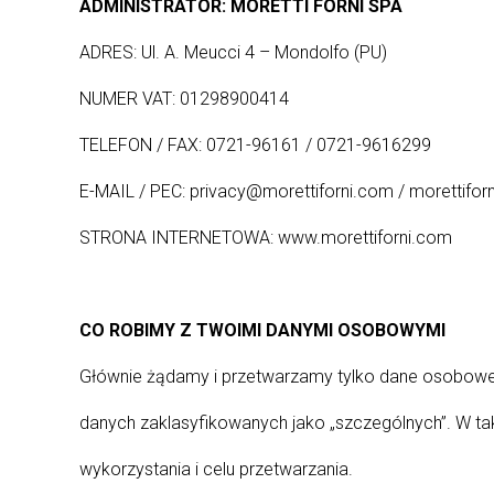
ADMINISTRATOR:
MORETTI FORNI SPA
ADRES: Ul. A. Meucci 4 – Mondolfo (PU)
NUMER VAT: 01298900414
TELEFON / FAX: 0721-96161 / 0721-9616299
E-MAIL / PEC: privacy@morettiforni.com / morettiforn
STRONA INTERNETOWA: www.morettiforni.com
CO ROBIMY Z TWOIMI DANYMI OSOBOWYMI
Głównie żądamy i przetwarzamy tylko dane osobowe 
danych zaklasyfikowanych jako „szczególnych”. W ta
wykorzystania i celu przetwarzania.