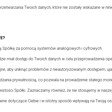
przetwarzania Twoich danych, które nie zostały wskazane w nini
WE?
ą Spółkę za pomocą systemów analogowych i cyfrowych.
dzie miał dostęp do Twoich danych w celu przeprowadzenia oper
yjne, aby uniknąć problemów z nieautoryzowanym dostępem, ujaw
zania prywatnością, co pozwala na prowadzenie stałego monito
wistości Spółki. Zaznaczamy również, że nie stosujemy w nas
prawne dotyczące Ciebie i w istotny sposób wpływają na Twoją o