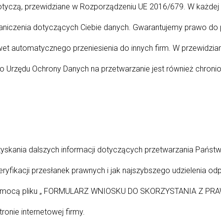
otyczą, przewidziane w Rozporządzeniu UE 2016/679. W każdej
graniczenia dotyczących Ciebie danych. Gwarantujemy prawo do 
et automatycznego przeniesienia do innych firm. W przewidzia
 Urzędu Ochrony Danych na przetwarzanie jest również chronion
 uzyskania dalszych informacji dotyczących przetwarzania Pań
ryfikacji przesłanek prawnych i jak najszybszego udzielenia od
a pomocą pliku „ FORMULARZ WNIOSKU DO SKORZYSTANIA Z 
onie internetowej firmy.