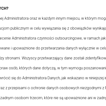
YCH?
jnej Administratora oraz w każdym innym miejscu, w którym mog
cjom publicznym w celu wywiązania się z obowiązków wynikają
lecenie Administratora czynności outsourcingowe, w ramach ja
owane i upoważnione do przetwarzania danych wyłącznie w ce
stronami. Wszyscy przetwarzający dane zostali zidentyfikowa
 praw osób, których dane dotyczą, w tym wymogu poszanowania 
ić się do Administratora Danych, jak wskazano w niniejszej 
ej oraz z przepisami o ochronie danych osobowych niezgodnym
 żadnym osobom trzecim, które nie są upoważnione ani w żadnym