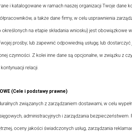
e i katalogowane w ramach naszej organizacji Twoje dane konta
pracowników, a także dane firmy, w celu usprawnienia zarządzan
określonych na etapie składania wniosku) jest obowiązkowe w 
 Twojej prośby; lub zapewnić odpowiednią usługę; lub dostarcz
j czynności. Z kolei inne dane są opcjonalne, w związku z cz
ontynuacji relacji.
 (Cele i podstawy prawne)
ralnych związanych z zarządzaniem dostawami, w celu wypeł
księgowych, administracyjnych i zarządzania bezpieczeństwem.
ętrznej, oceny jakości świadczonych usług, zarządzania reklama