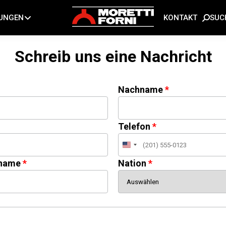
SUC
TUNGEN
KONTAKT
Schreib uns eine Nachricht
Nachname
Telefon
United
States
name
Nation
+1